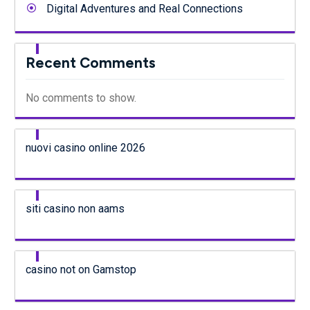
Digital Adventures and Real Connections
Recent Comments
No comments to show.
nuovi casino online 2026
siti casino non aams
casino not on Gamstop