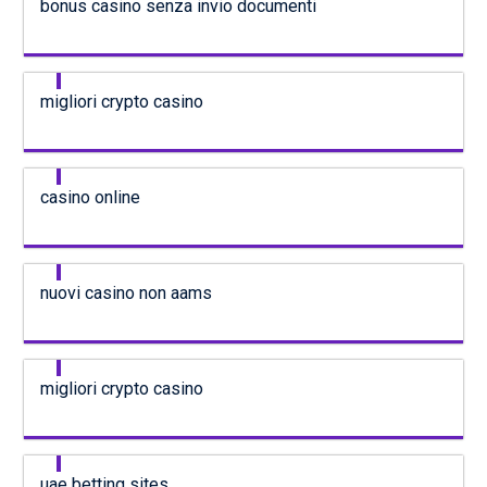
bonus casino senza invio documenti
migliori crypto casino
casino online
nuovi casino non aams
migliori crypto casino
uae betting sites