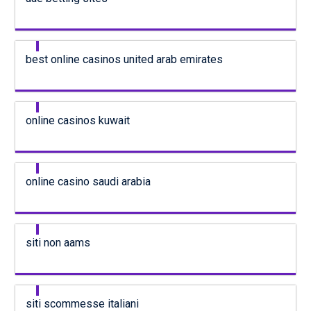
best online casinos united arab emirates
online casinos kuwait
online casino saudi arabia
siti non aams
siti scommesse italiani